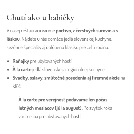
Chutí ako u babičky
V našej reštaurácii varíme
poctivo, z čerstvých surovín a s
láskou
. Nájdete u nás domáce jedlá slovenskej kuchyne,
sezónne špeciality aj obľúbenú klasiku pre celú rodinu.
Raňajky
pre ubytovaných hostí
À la carte
jedlá slovenskej a regionálnej kuchyne
Svadby, oslavy, smútočné posedenia aj firemné akcie
na
kľúč
À la carte pre verejnosť podávame len počas
letných mesiacov (júl a august).
Po zvyšok roka
varíme iba pre ubytovaných hostí.