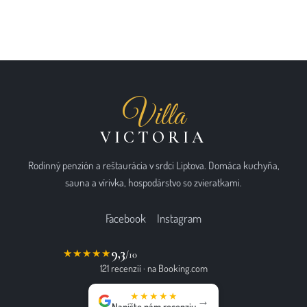
Villa
VICTORIA
Rodinný penzión a reštaurácia v srdci Liptova. Domáca kuchyňa,
sauna a vírivka, hospodárstvo so zvieratkami.
Facebook
Instagram
9,3
★★★★★
/10
121 recenzií · na Booking.com
★★★★★
→
Napíšte nám recenziu