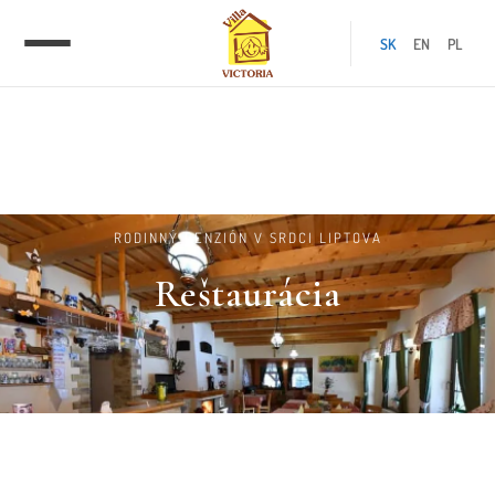
SK
EN
PL
RODINNÝ PENZIÓN V SRDCI LIPTOVA
Reštaurácia