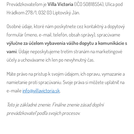
Prevádzkovateľom je
Villa Victoria
(IČO 50818554), Ulica pod
Hrádkom 278/1, 032 03 Liptovský Ján.
Osobné údaje, ktoré nám poskytnete cez kontaktný a dopytový
formulár (meno, e-mail, telefón, obsah správy), spracúvame
výlučne za účelom vybavenia vášho dopytu a komunikácie s
vami
. Údaje neposkytujeme tretím stranám na marketingové
účely a uchovávame ich len po nevyhnutný čas.
Máte právo na prístup k svojim údajom, ich opravu, vymazanie a
namietanie proti spracúvaniu. Svoje práva si môžete uplatniť na
e-maile
info@villavictoria.sk
.
Toto je základné znenie. Finálne znenie zásad doplní
prevádzkovateľ podľa svojich procesov.