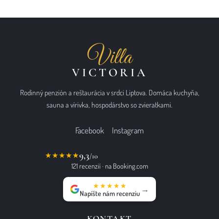
Villa
VICTORIA
Rodinný penzión a reštaurácia v srdci Liptova. Domáca kuchyňa,
sauna a vírivka, hospodárstvo so zvieratkami.
Facebook
Instagram
9,3
★★★★★
/10
121 recenzií · na Booking.com
★★★★★
→
Napíšte nám recenziu
KONTAKT