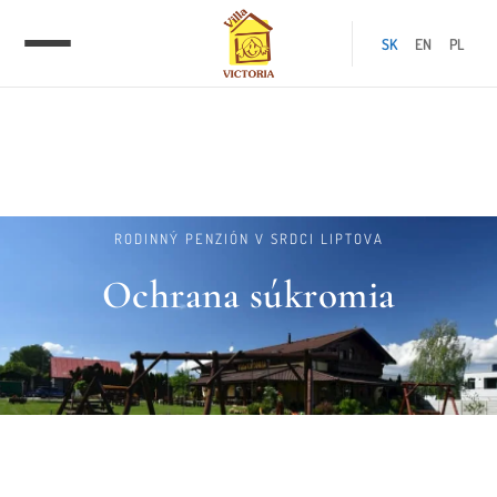
SK
EN
PL
RODINNÝ PENZIÓN V SRDCI LIPTOVA
Ochrana súkromia